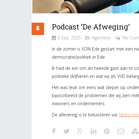
Podcast ‘De Afweging’
8 Sep, 2025
Algemeen
No Com
In de zomer is XON Ede gestart met een ni
democratie/politiek in Ede.
Ik had de eer om als tweede gast aan te sc
politieke drijfveren en wat wij als VVD belang
Het was leuk om eens wat dieper op onderw
bijvoorbeeld de problemen die wij zien met
inwoners en ondernemers.
De aflevering is te beluisteren via:
https://x