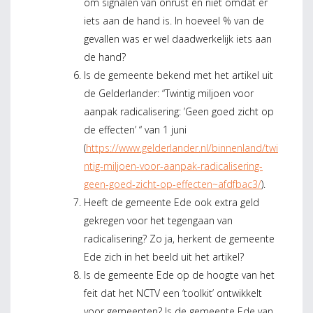
om signalen van onrust en niet omdat er
iets aan de hand is. In hoeveel % van de
gevallen was er wel daadwerkelijk iets aan
de hand?
Is de gemeente bekend met het artikel uit
de Gelderlander: “Twintig miljoen voor
aanpak radicalisering: ’Geen goed zicht op
de effecten’ “ van 1 juni
(
https://www.gelderlander.nl/binnenland/twi
ntig-miljoen-voor-aanpak-radicalisering-
geen-goed-zicht-op-effecten~afdfbac3/
).
Heeft de gemeente Ede ook extra geld
gekregen voor het tegengaan van
radicalisering? Zo ja, herkent de gemeente
Ede zich in het beeld uit het artikel?
Is de gemeente Ede op de hoogte van het
feit dat het NCTV een ‘toolkit’ ontwikkelt
voor gemeenten? Is de gemeente Ede van