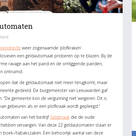
automaten
ment
ivendrecht
weer zogenaamde ‘plofkraken’
losieven een geldautomaat proberen op te blazen. Bij de
orme ravage aan het pand en de omliggende panden,
n ontruimd.
hopen dat de geldautomaat niet meer terugkomt, maar
emeente gedeeld. De burgemeester van Leeuwarden gaf
an: “De gemeente kon de vergunning niet weigeren. Dit is
 kan gebeuren als er een plofkraak wordt gepleegd.”
automaten van het bedrijf
Geldmaat
die de oude
 hebben vervangen. Van deze 22 geldautomaten staan er
n boek-/tabakszaken. Een behoorlijk aantal van deze