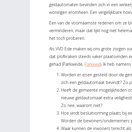
geldautomaten bevinden zich in een winkels
woningen eromheen. Een vergelijkbare hoev
Een van de voornaamste redenen om ze binn
verminderen, maar dat lijkt nog niet helema
het toch proberen.
Als VVD Ede maken wij ons grote zorgen over
dat plofkraken steeds vaker plaatsvinden 
gehad (Parkweide,
Parkweg
). Ik heb namens
Worden er eisen gesteld door de geme
zich een geldautomaat bevindt? Zo ja,
Heeft de gemeente mogelijkheden om 
nieuwe geldautomaat extra veiligheid
Zo nee, waarom niet?
Hoe vindt besluitvorming plaats bij 
Worden de bewoners/ondernemers pro
Waar kunnen de inwoners terecht als